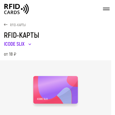
О
RFID-КАРТЫ
RFID-КАРТЫ
ICODE SLIX
от 18