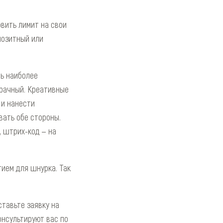
вить лимит на свои
позитный или
ть наиболее
зрачный. Креативные
 и нанести
вать обе стороны.
, штрих-код — на
ием для шнурка. Так
ставьте заявку на
нсультируют вас по