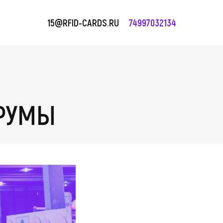
15@RFID-CARDS.RU
74997032134
ОРУМЫ