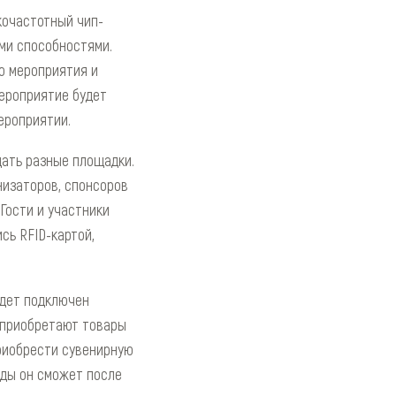
кочастотный чип-
ыми способностями.
о мероприятия и
мероприятие будет
ероприятии.
ать разные площадки.
низаторов, спонсоров
Гости и участники
сь RFID-картой,
удет подключен
и приобретают товары
приобрести сувенирную
оды он сможет после