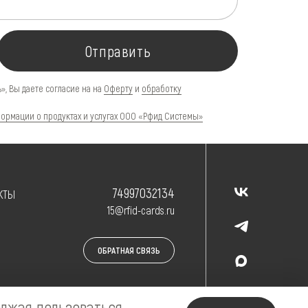
Отправить
», Вы даете согласие на на
Оферту
и
обработку
ормации о продуктах и услугах ООО «Рфид Системы»
74997032134
КТЫ
15@rfid-cards.ru
ОБРАТНАЯ СВЯЗЬ
олжая пользоваться