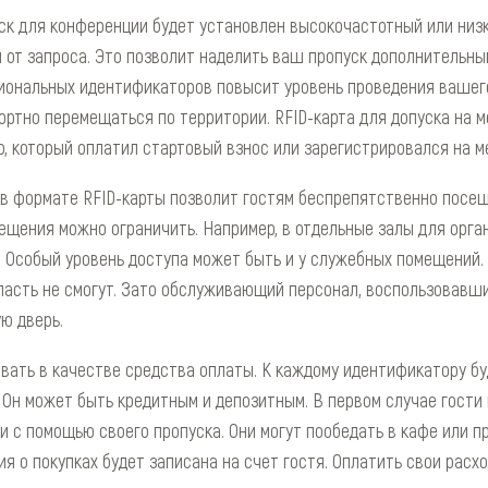
ск для конференции будет установлен высокочастотный или низ
и от запроса. Это позволит наделить ваш пропуск дополнительн
иональных идентификаторов повысит уровень проведения вашег
ртно перемещаться по территории. RFID-карта для допуска на 
, который оплатил стартовый взнос или зарегистрировался на м
в формате RFID-карты позволит гостям беспрепятственно посещ
ещения можно ограничить. Например, в отдельные залы для орга
. Особый уровень доступа может быть и у служебных помещений. 
пасть не смогут. Зато обслуживающий персонал, воспользовавши
ю дверь.
вать в качестве средства оплаты. К каждому идентификатору б
 Он может быть кредитным и депозитным. В первом случае гост
ии с помощью своего пропуска. Они могут пообедать в кафе или 
я о покупках будет записана на счет гостя. Оплатить свои расх