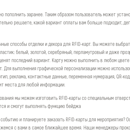
о пополнить заранее. Таким образом пользователь может устано
тельно решаете, какой вариант оплаты вам больше подходит, де
ные способы отделки и декора для RFID-карт. Вы можете выбра
ластик: белый, золотой, серебряный, перламутровый и даже про
ценят последний вариант. Карту можно выполнить в любом цвете
. Для выполнения графической персонализации можно использо
отип, реклама, контактные данные, переменная нумерация, QR-код
ит места для любой информации.
ования мы можем изготовить RFID-карты со специальным отверст
тся и смогут выполнять функцию бейджа
 событию и планируете заказать RFID-карты для мероприятия? О
яжемся с вами в самое ближайшее время. Наши менеджеры проко