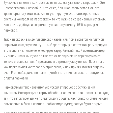
Бумажные талоны и контролеры на парковке уже давно в прошлом. Это
неэффективно и неудобно. К тому же, большое количество личного
транспорта на улицах осложняет учет вручную. Автоматизированные
системы контроля на парковках — то, что нужно в современных условиях.
Настроить удобную и современную систему помогут RFID-карты для
парковок.
Талон парковки в виде пластиковой карты с чипом выдается на платной
парковке каждому клиенту. Он выбирает тариф, а сотрудник регистрирует
его в системе, после чего кодирует карту. Каждый такой идентификатор —
именной. Это значит, что пользоваться пропуском на парковку может
только его держатель. Передавать его третьему лицу нельзя. После того
как парковочная карта зарегистрирована, к ней привязывается лицевой
счет. Его необходимо пополнить, чтобы затем использовать пропуск для
оплаты парковки.
Парковочный талон значительно ускоряет процесс обслуживания
клиентов. Информация с карты обрабатывается всего за несколько секунд,
так что автовладельцу не придется долго ждать. Как только система найдет
совпадение в базе и спишет необходимую сумму, доступ будет открыт.
К тому же автомобильная парковочная карта может выполнять сразу