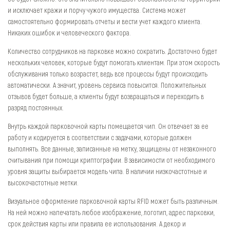
и исключает кражи и порчу чужого имущества. Система может
самостоятельно формировать отчеты и вести учет каждого клиента.
Никаких ошибок и человеческого фактора.
Количество сотрудников на парковке можно сократить. Достаточно будет
нескольких человек, которые будут помогать клиентам. При этом скорость
обслуживания только возрастет, ведь все процессы будут происходить
автоматически. А значит, уровень сервиса повысится. Положительных
отзывов будет больше, а клиенты будут возвращаться и переходить в
разряд постоянных.
Внутрь каждой парковочной карты помещается чип. Он отвечает за ее
работу и кодируется в соответствии с задачами, которые должен
выполнять. Все данные, записанные на метку, защищены от незаконного
считывания при помощи криптографии. В зависимости от необходимого
уровня защиты выбирается модель чипа. В наличии низкочастотные и
высокочастотные метки.
Визуальное оформление парковочной карты RFID может быть различным.
На ней можно напечатать любое изображение, логотип, адрес парковки,
срок действия карты или правила ее использования. А декор и