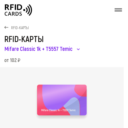
О
RFID-КАРТЫ
RFID-КАРТЫ
Mifare Classic 1k + T5557 Temic
от 102