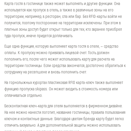
Карта гостя в гостинице также может выполнять и другие функции. Она
используется как пропуск в отель, а также в различные зоны на его
территории, например, в ресторан, спа или бар. Без RFID-карты войти не
получится, поэтому посторонние на территории исключены. При этом в
платные зоны доступ будет открыт только для тех, кто заранее приобрел
туда пропуск, иначе придется доплачивать.
Еще одна функция, которую выполняет карта гостя в отеле, — средство
оплаты. К пропуску можно привязать лицевой счет. Гость должен
пополнить его, после чего может использовать карту для расчета на
территории гостиницы. Если средства закончатся, достаточно обратиться к
сотруднику на ресепшене и вновь пополнить счет.
На горнолыжных курортах пластиковая RFID карта-ключ также выполняет
функцию пропуска skipass. Он может входить в стоимость номера или
оплачиваться отдельно.
Бесконтактная ключ-карта для отеля выполняется в фирменном дизайне.
На нее можно нанести логотип, название гостиницы, правила пользования
ключом и контактные данные. Благодаря цветам бренда карту будет легко
отличить визуально. А для дополнительной защиты можно использовать