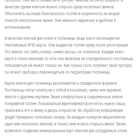
зачастую одним ключом можно открыть сразу несколько замков.
Обеспечить высокую безопасность гостей и сохранность их вещей
помогут электронные замки. Они намного надежнее и удобнее в
использовании.
В качестве ключей для отеля и гостиницы чаще всего используются
пластиковые RFID-карты. Они выдаются гостям сразу после регистрации.
Это значит, что снять номер «мимо кассы» не получится. Каждая ключ-
карта в отеле именная, то есть она записана на определенного постояльца,
пользоваться ей может только он. Как только гость получает свой пропуск,
он может свободно перемещаться по территории гостиницы.
Карты ключи для гостиницы выполняются в стандартном формате.
Постояльцы могут носить их с собой в кошельке, сумке или кармане,
вместе с другими картами. Такие комфортные и современные ключи
понравятся гостям. Пользоваться идентификатором легко, нужно лишь
приложить его к замку, и дверь откроется. На обработку информации
уходит буквально несколько секунд. За каждым номером закрепляется
один или несколько ключей, и только ими можно открыть замок. Также
возможно создание универсальных карт-ключей для сотрудников отеля.