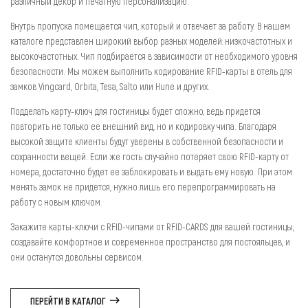
различный декор и печатную персонализацию.
Внутрь пропуска помещается чип, который и отвечает за работу. В нашем
каталоге представлен широкий выбор разных моделей: низкочастотных и
высокочастотных. Чип подбирается в зависимости от необходимого уровня
безопасности. Мы можем выполнить кодирование RFID-карты в отель для
замков Vingcard, Orbita, Tesa, Salto или Hune и других.
Подделать карту-ключ для гостиницы будет сложно, ведь придется
повторить не только ее внешний вид, но и кодировку чипа. Благодаря
высокой защите клиенты будут уверены в собственной безопасности и
сохранности вещей. Если же гость случайно потеряет свою RFID-карту от
номера, достаточно будет ее заблокировать и выдать ему новую. При этом
менять замок не придется, нужно лишь его перепрограммировать на
работу с новым ключом.
Закажите карты-ключи с RFID-чипами от RFID-CARDS для вашей гостиницы,
создавайте комфортное и современное пространство для постояльцев, и
они останутся довольны сервисом.
ПЕРЕЙТИ В КАТАЛОГ