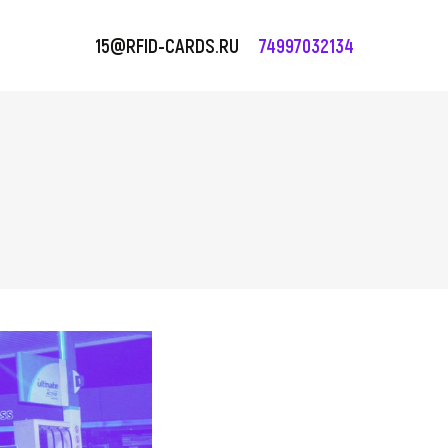
15@RFID-CARDS.RU
74997032134