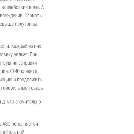
 воздействие воды. А
овреждений. Сломать
 свыше полутонны.
ости. Каждый из них
овеку нельзя. При
отрудник заправки
ация: ФИО клиента,
рмацию и предложить
втомобильные товары.
нд, что значительно
а АЗС пополняется
тся большой