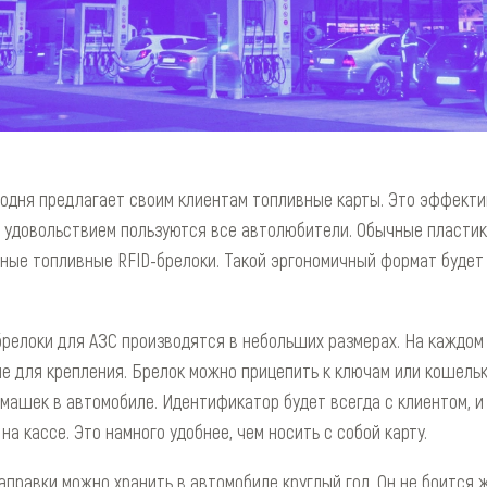
одня предлагает своим клиентам топливные карты. Это эффект
с удовольствием пользуются все автолюбители. Обычные пласти
ные топливные RFID-брелоки. Такой эргономичный формат будет
релоки для АЗС производятся в небольших размерах. На каждом
е для крепления. Брелок можно прицепить к ключам или кошельк
машек в автомобиле. Идентификатор будет всегда с клиентом, и
на кассе. Это намного удобнее, чем носить с собой карту.
аправки можно хранить в автомобиле круглый год. Он не боится 