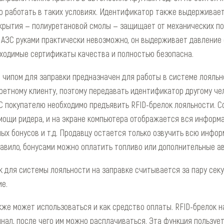
 работать в таких условиях. Идентификатор также выдерживает
окрытия — полиуретановой смолы — защищает от механических п
 АЗС руками практически невозможно, он выдерживает давление
ходимые сертификаты качества и полностью безопасна.
 чипом для заправки предназначен для работы в системе лояльн
ретному клиенту, поэтому передавать идентификатор другому чел
С покупателю необходимо предъявить RFID-брелок лояльности. С
мощи ридера, и на экране компьютера отображается вся информ
ых бонусов и т.д. Продавцу остается только озвучить всю инфо
равило, бонусами можно оплатить топливо или дополнительные а
 для системы лояльности на заправке считывается за пару секу
е.
же может использоваться и как средство оплаты. RFID-брелок н
инал, после чего им можно расплачиваться. Эта функция пользуе